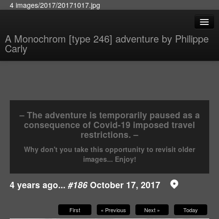
4 images/2017/20171017.jpg
A Monochrom [type 246] adventure by Philippe
Carly
– The adventure is temporarily paused as a
consequence of Covid-19 imposed travel
restrictions. –
Why don't you take this opportunity to revisit older
images... Enjoy!
4 years ago...
#186
October 17, 2017
First
« Previous
Next »
Today