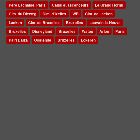
Père Lachaise, Paris
Canal et ascenceurs
Le Grand Hornu
Cim. du Dieweg
Cim. d'Ixelles
WB
Cim. de Laeken
Laeken
Cim. de Bruxelles
Bruxelles
Louvain-la-Neuve
Bruxelles
Disneyland
Bruxelles
Watou
Arlon
Paris
Pairi Daiza
Oostende
Bruxelles
Lokeren