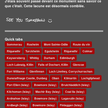
J'étais souvent passé devant ce monument sans savoir ce
que c'était. Cette lacune est désormais comblée.
Quick tabs
Sommerau
Rosheim
Mont Sainte-Odile
Route du vin
Riquewihr
Turckheim
Eguisheim
Riquewihr
Colmar
Kaysersberg
Whitby
Durham
Edimburgh
Loch Lubnaig, Killin
Falls of Dochart, Killin
Glencoe
Fort Williams
Glenfinnan
Loch Linnhey, Corrychurrachan
Dunstaffnage Castle, Dunbeg
Oban
Kilmartin
Lochgilphead
Port Ellen (Islay)
Bowmore (Islay)
Bruichladdich (Islay)
Kilchoman (Islay)
Machir Bay (Islay)
Coal Ila (Islay)
Ardnahoe (Islay)
Bowmore (Islay)
Lagavulin (Islay)
Ardbegh (Islay)
Bowmore (Islay)
Finlaggan (Islay)