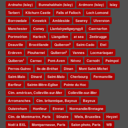
Ardnaho (Islay)
Bunnahabhain (Islay)
Ardmore (Islay)
Islay
Tarbert
Kilchurn Castle
Falls of Falloch
Loch Lomond
Borrowdale
Keswick
Ambleside
Sawrey
Ulverston
Manchester
Conwy
Llanfairpwllgwyngyll
Caernarfon
Portmeirion
Harlech
Llangollen
at sea
Zeebrugge
3
Deauville
Brocéliande
Quiberon
Saint-Cado
Etel
2
Erdeven
Plouharnel
Quiberon
Vannes
Locmariaquer
1
Quiberon
Carnac
Pont-Aven
Névez
Carnoët
Paimpol
Perros-Guirec
Ile-de-Bréhat
Dinan
Mont Saint-Michel
Saint-Malo
Dinard
Saint-Malo
Cherbourg
Fermanville
Barfleur
Sainte-Mère-Eglise
Pointe du Hoc
Cim. américan, Colleville-sur-Mer
Colleville-sur-Mer
Arromanches
Cim. britannique, Bayeux
Bayeux
Ouistreham
Honfleur
Etretat
Normandie/Bretagne
Cim. de Montmartre, Paris
50naire
Wiels, Bruxelles
Heyzel
Noël à BXL
Montparnasse, Paris
Salon photo, Paris
WB