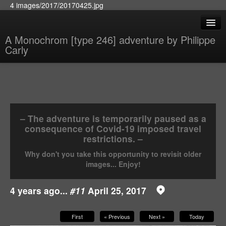
4 images/2017/20170425.jpg
A Monochrom [type 246] adventure by Philippe
Carly
– The adventure is temporarily paused as a
consequence of Covid-19 imposed travel
restrictions. –
Why don't you take this opportunity to revisit older
images... Enjoy!
4 years ago...
#11
April 25, 2017
First
« Previous
Next »
Today