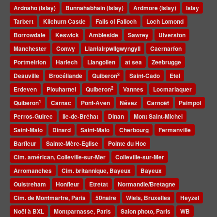
Ardnaho (Islay)
Bunnahabhain (Islay)
Ardmore (Islay)
Islay
Tarbert
Kilchurn Castle
Falls of Falloch
Loch Lomond
Borrowdale
Keswick
Ambleside
Sawrey
Ulverston
Manchester
Conwy
Llanfairpwllgwyngyll
Caernarfon
Portmeirion
Harlech
Llangollen
at sea
Zeebrugge
3
Deauville
Brocéliande
Quiberon
Saint-Cado
Etel
2
Erdeven
Plouharnel
Quiberon
Vannes
Locmariaquer
1
Quiberon
Carnac
Pont-Aven
Névez
Carnoët
Paimpol
Perros-Guirec
Ile-de-Bréhat
Dinan
Mont Saint-Michel
Saint-Malo
Dinard
Saint-Malo
Cherbourg
Fermanville
Barfleur
Sainte-Mère-Eglise
Pointe du Hoc
Cim. américan, Colleville-sur-Mer
Colleville-sur-Mer
Arromanches
Cim. britannique, Bayeux
Bayeux
Ouistreham
Honfleur
Etretat
Normandie/Bretagne
Cim. de Montmartre, Paris
50naire
Wiels, Bruxelles
Heyzel
Noël à BXL
Montparnasse, Paris
Salon photo, Paris
WB