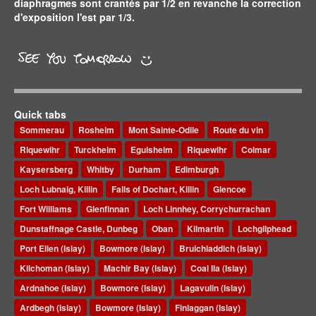
diaphragmes sont crantés par 1/2 en revanche la correction
d'exposition l'est par 1/3.
Quick tabs
Sommerau
Rosheim
Mont Sainte-Odile
Route du vin
Riquewihr
Turckheim
Eguisheim
Riquewihr
Colmar
Kaysersberg
Whitby
Durham
Edimburgh
Loch Lubnaig, Killin
Falls of Dochart, Killin
Glencoe
Fort Williams
Glenfinnan
Loch Linnhey, Corrychurrachan
Dunstaffnage Castle, Dunbeg
Oban
Kilmartin
Lochgilphead
Port Ellen (Islay)
Bowmore (Islay)
Bruichladdich (Islay)
Kilchoman (Islay)
Machir Bay (Islay)
Coal Ila (Islay)
Ardnahoe (Islay)
Bowmore (Islay)
Lagavulin (Islay)
Ardbegh (Islay)
Bowmore (Islay)
Finlaggan (Islay)