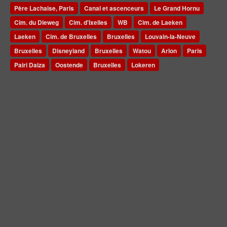
Père Lachaise, Paris
Canal et ascenceurs
Le Grand Hornu
Cim. du Dieweg
Cim. d'Ixelles
WB
Cim. de Laeken
Laeken
Cim. de Bruxelles
Bruxelles
Louvain-la-Neuve
Bruxelles
Disneyland
Bruxelles
Watou
Arlon
Paris
Pairi Daiza
Oostende
Bruxelles
Lokeren