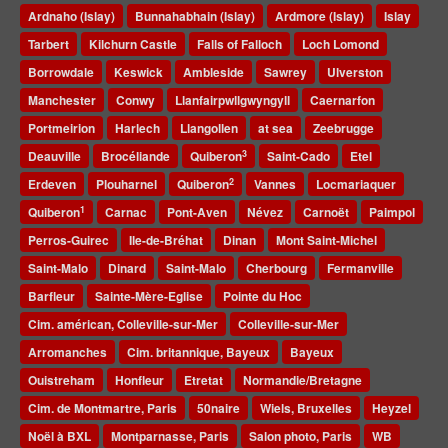
Ardnaho (Islay)
Bunnahabhain (Islay)
Ardmore (Islay)
Islay
Tarbert
Kilchurn Castle
Falls of Falloch
Loch Lomond
Borrowdale
Keswick
Ambleside
Sawrey
Ulverston
Manchester
Conwy
Llanfairpwllgwyngyll
Caernarfon
Portmeirion
Harlech
Llangollen
at sea
Zeebrugge
3
Deauville
Brocéliande
Quiberon
Saint-Cado
Etel
2
Erdeven
Plouharnel
Quiberon
Vannes
Locmariaquer
1
Quiberon
Carnac
Pont-Aven
Névez
Carnoët
Paimpol
Perros-Guirec
Ile-de-Bréhat
Dinan
Mont Saint-Michel
Saint-Malo
Dinard
Saint-Malo
Cherbourg
Fermanville
Barfleur
Sainte-Mère-Eglise
Pointe du Hoc
Cim. américan, Colleville-sur-Mer
Colleville-sur-Mer
Arromanches
Cim. britannique, Bayeux
Bayeux
Ouistreham
Honfleur
Etretat
Normandie/Bretagne
Cim. de Montmartre, Paris
50naire
Wiels, Bruxelles
Heyzel
Noël à BXL
Montparnasse, Paris
Salon photo, Paris
WB