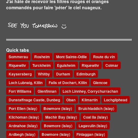
J'ai hâte de recevoir les filtres rouges et oranges
commandés pour faire 'péter' le ciel nuageux.
Quick tabs
Sommerau
Rosheim
Mont Sainte-Odile
Route du vin
Riquewihr
Turckheim
Eguisheim
Riquewihr
Colmar
Kaysersberg
Whitby
Durham
Edimburgh
Loch Lubnaig, Killin
Falls of Dochart, Killin
Glencoe
Fort Williams
Glenfinnan
Loch Linnhey, Corrychurrachan
Dunstaffnage Castle, Dunbeg
Oban
Kilmartin
Lochgilphead
Port Ellen (Islay)
Bowmore (Islay)
Bruichladdich (Islay)
Kilchoman (Islay)
Machir Bay (Islay)
Coal Ila (Islay)
Ardnahoe (Islay)
Bowmore (Islay)
Lagavulin (Islay)
Ardbegh (Islay)
Bowmore (Islay)
Finlaggan (Islay)