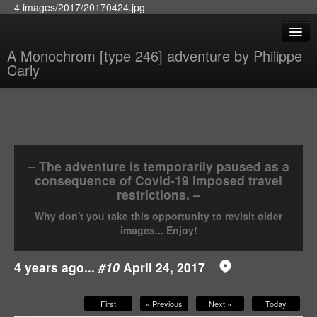
4 images/2017/20170424.jpg
A Monochrom [type 246] adventure by Philippe
Carly
– The adventure is temporarily paused as a
consequence of Covid-19 imposed travel
restrictions. –
Why don't you take this opportunity to revisit older
images... Enjoy!
4 years ago...
#10
April 24, 2017
First
« Previous
Next »
Today