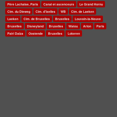
Père Lachaise, Paris
Canal et ascenceurs
Le Grand Hornu
Cim. du Dieweg
Cim. d'Ixelles
WB
Cim. de Laeken
Laeken
Cim. de Bruxelles
Bruxelles
Louvain-la-Neuve
Bruxelles
Disneyland
Bruxelles
Watou
Arlon
Paris
Pairi Daiza
Oostende
Bruxelles
Lokeren